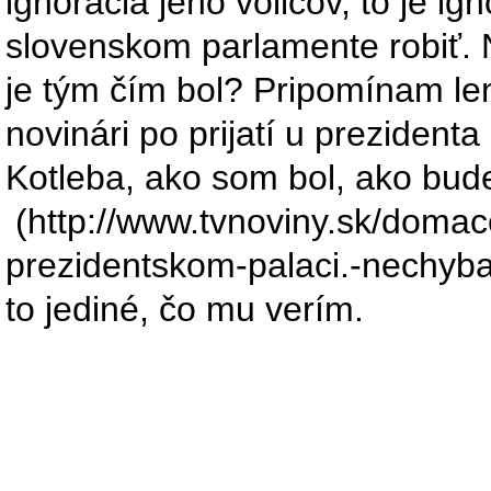
ignorácia jeho voličov, to je i
slovenskom parlamente robiť. Na
je tým čím bol? Pripomínam len 
novinári po prijatí u prezident
Kotleba, ako som bol, ako bud
(http://www.tvnoviny.sk/domace
prezidentskom-palaci.-nechybal
to jediné, čo mu verím.