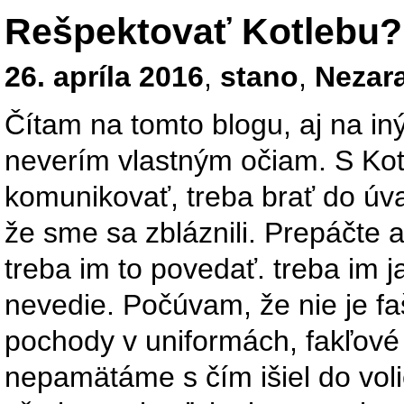
Rešpektovať Kotlebu?
26. apríla 2016
,
stano
,
Nezar
Čítam na tomto blogu, aj na in
neverím vlastným očiam. S Kot
komunikovať, treba brať do ú
že sme sa zbláznili. Prepáčte a
treba im to povedať. treba im j
nevedie. Počúvam, že nie je fa
pochody v uniformách, fakľové 
nepamätáme s čím išiel do vol