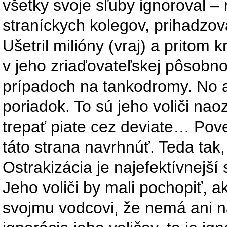
všetky svoje sľuby ignoroval – 
straníckych kolegov, prihadzo
Ušetril milióny (vraj) a pritom k
v jeho zriaďovateľskej pôsobno
prípadoch na tankodromy. No a
poriadok. To sú jeho voliči nao
trepať piate cez deviate… Pov
táto strana navrhnúť. Teda tak,
Ostrakizácia je najefektívnejš
Jeho voliči by mali pochopiť, 
svojmu vodcovi, že nemá ani na