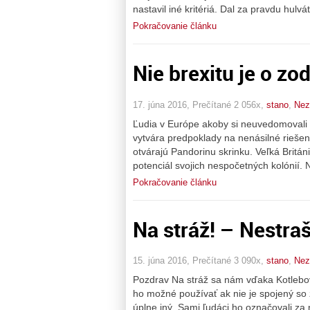
nastavil iné kritériá. Dal za pravdu hulv
Pokračovanie článku
Nie brexitu je o zo
17. júna 2016, Prečítané 2 056x,
stano
,
Nez
Ľudia v Európe akoby si neuvedomovali 
vytvára predpoklady na nenásilné riešen
otvárajú Pandorinu skrinku. Veľká Britán
potenciál svojich nespočetných kolónií. N
Pokračovanie článku
Na stráž! – Nestraš.
15. júna 2016, Prečítané 3 090x,
stano
,
Nez
Pozdrav Na stráž sa nám vďaka Kotlebovco
ho možné používať ak nie je spojený so z
úplne iný. Sami ľudáci ho označovali za 