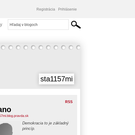
Registrácia
Prihlásenie
y
sta1157mi
RSS
ano
57mi.blog.pravda.sk
Demokracia to je základný
princíp.