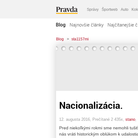
Správy
Športweb
Auto
Kok
Blog
Najnovšie články
Najčítanejšie č
Blog
>
sta1157mi
Nacionalizácia.
12. augusta 2016, Prečítané 2 435x,
stano
,
Pred niekoľkými rokmi sme nemohli tušiť
nás vráti historickým oblúkom k udalosti