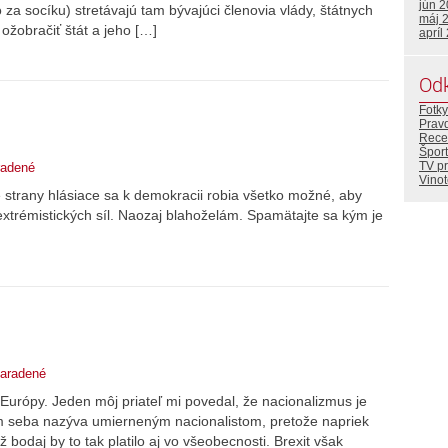
jún 
 za socíku) stretávajú tam bývajúci členovia vlády, štátnych
máj 
 ožobračiť štát a jeho […]
apríl
Od
Fotky
Prav
Rece
Šport
TV p
radené
Vino
ké strany hlásiace sa k demokracii robia všetko možné, aby
xtrémistických síl. Naozaj blahoželám. Spamätajte sa kým je
aradené
Európy. Jeden môj priateľ mi povedal, že nacionalizmus je
m seba nazýva umierneným nacionalistom, pretože napriek
bodaj by to tak platilo aj vo všeobecnosti. Brexit však