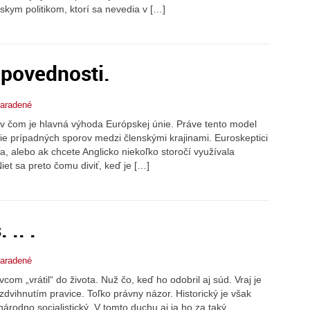
átskym politikom, ktorí sa nevedia v […]
dpovednosti.
aradené
v čom je hlavná výhoda Európskej únie. Práve tento model
ie prípadných sporov medzi členskými krajinami. Euroskeptici
ia, alebo ak chcete Anglicko niekoľko storočí využívala
iet sa preto čomu diviť, keď je […]
 .. .
aradené
m „vrátil“ do života. Nuž čo, keď ho odobril aj súd. Vraj je
dvihnutím pravice. Toľko právny názor. Historický je však
národno socialistický. V tomto duchu aj ja ho za taký