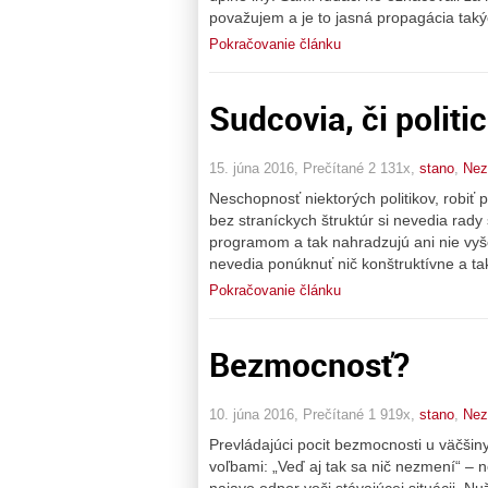
považujem a je to jasná propagácia taký
Pokračovanie článku
Sudcovia, či politic
15. júna 2016, Prečítané 2 131x,
stano
,
Nez
Neschopnosť niektorých politikov, robiť pr
bez straníckych štruktúr si nevedia rad
programom a tak nahradzujú ani nie vyše
nevedia ponúknuť nič konštruktívne a ta
Pokračovanie článku
Bezmocnosť?
10. júna 2016, Prečítané 1 919x,
stano
,
Nez
Prevládajúci pocit bezmocnosti u väčšin
voľbami: „Veď aj tak sa nič nezmení“ – ne
najavo odpor voči stávajúcej situácii. N