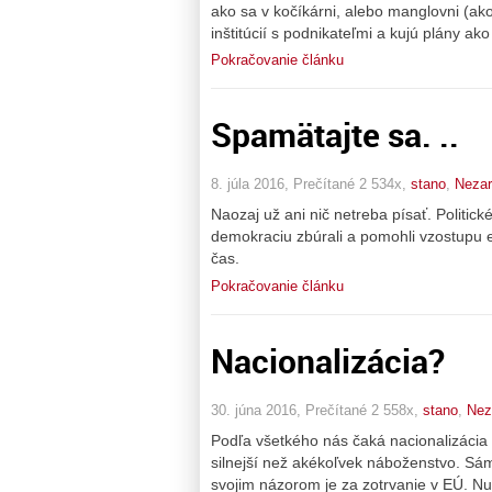
ako sa v kočíkárni, alebo manglovni (ako
inštitúcií s podnikateľmi a kujú plány ako
Pokračovanie článku
Spamätajte sa. ..
8. júla 2016, Prečítané 2 534x,
stano
,
Neza
Naozaj už ani nič netreba písať. Politic
demokraciu zbúrali a pomohli vzostupu e
čas.
Pokračovanie článku
Nacionalizácia?
30. júna 2016, Prečítané 2 558x,
stano
,
Nez
Podľa všetkého nás čaká nacionalizácia 
silnejší než akékoľvek náboženstvo. Sá
svojim názorom je za zotrvanie v EÚ. Nuž 