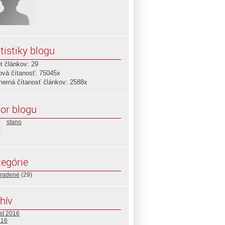
tistiky blogu
t článkov: 29
ová čítanosť: 75045x
merná čítanosť článkov: 2588x
or blogu
stano
egórie
radené
(29)
hív
st 2016
016