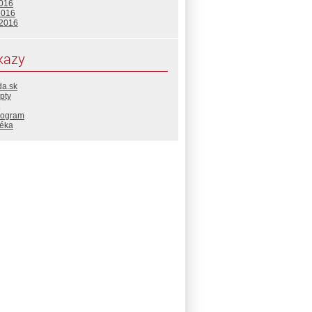
2016
2016
 2016
kazy
da.sk
pty
rogram
téka