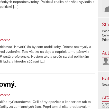
etkých nepredstaviteľný. Politická realita nás však vyviedla z
politické […]
Šta
Poče
Celk
Prie
aradené
ritizovať. Hovoriť, čo by som urobil keby. Drístať nezmysly a
Aut
pred zvolením. Toto všetko sa deje a napriek tomu pánovi z
rastú preferencie. Neviem ako a prečo sa stal politickým
í ľudia a ktorého súčasní […]
Kat
ovný.
Neza
aradené
Arc
ína byť srandovné. Grill párty opozície s koncertom tak to
augu
šačky za zemianskych čias. Popri tom si ešte predstavujem
júl 2