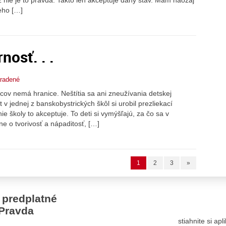
eho […]
osť. . .
radené
cov nemá hranice. Neštítia sa ani zneužívania detskej
t v jednej z banskobystrických škôl si urobil prezliekací
ie školy to akceptuje. To deti si vymýšľajú, za čo sa v
ne o tvorivosť a nápaditosť, […]
1
2
3
»
 predplatné
Pravda
stiahnite si ap