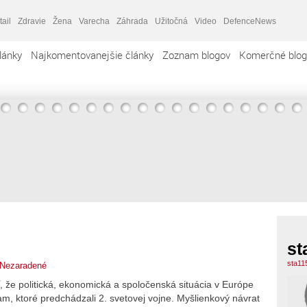
tail
Zdravie
Žena
Varecha
Záhrada
Užitočná
Video
DefenceNews
lánky
Najkomentovanejšie články
Zoznam blogov
Komerčné blog
st
sta11
Nezaradené
, že politická, ekonomická a spoločenská situácia v Európe
am, ktoré predchádzali 2. svetovej vojne. Myšlienkový návrat