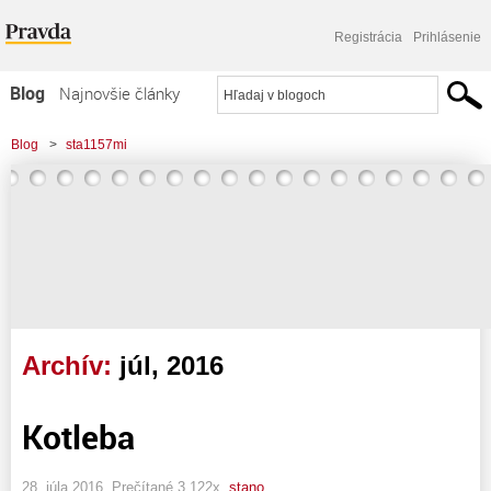
Registrácia
Prihlásenie
Blog
Najnovšie články
Najčítanejšie články
Blog
>
sta1157mi
Najkomentovanejšie články
Zoznam blogov
Komerčné blogy
Archív:
júl, 2016
Kotleba
28. júla 2016, Prečítané 3 122x,
stano