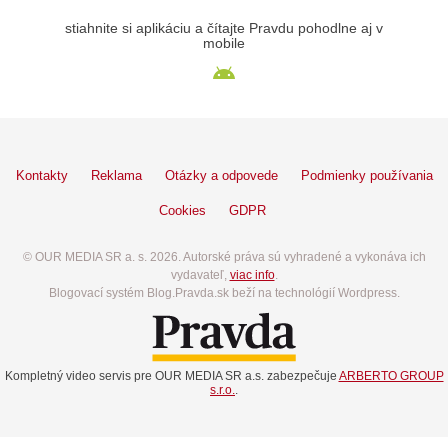
stiahnite si aplikáciu a čítajte Pravdu pohodlne aj v
mobile
Kontakty
Reklama
Otázky a odpovede
Podmienky používania
Cookies
GDPR
© OUR MEDIA SR a. s. 2026. Autorské práva sú vyhradené a vykonáva ich
vydavateľ,
viac info
.
Blogovací systém Blog.Pravda.sk beží na technológií Wordpress.
Kompletný video servis pre OUR MEDIA SR a.s. zabezpečuje
ARBERTO GROUP
s.r.o.
.