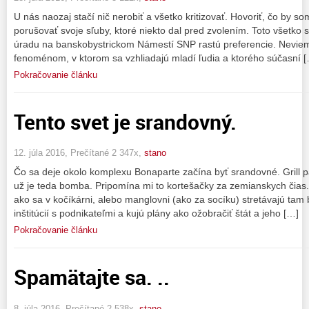
U nás naozaj stačí nič nerobiť a všetko kritizovať. Hovoriť, čo by so
porušovať svoje sľuby, ktoré niekto dal pred zvolením. Toto všetko 
úradu na banskobystrickom Námestí SNP rastú preferencie. Neviem 
fenoménom, v ktorom sa vzhliadajú mladí ľudia a ktorého súčasní 
Pokračovanie článku
Tento svet je srandovný.
12. júla 2016, Prečítané 2 347x,
stano
Čo sa deje okolo komplexu Bonaparte začína byť srandovné. Grill pá
už je teda bomba. Pripomína mi to kortešačky za zemianskych čias.
ako sa v kočíkárni, alebo manglovni (ako za socíku) stretávajú tam b
inštitúcií s podnikateľmi a kujú plány ako ožobračiť štát a jeho […]
Pokračovanie článku
Spamätajte sa. ..
8. júla 2016, Prečítané 2 538x,
stano