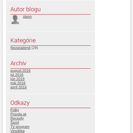
Autor blogu
stano
Kategórie
Nezaradené
(29)
Archív
august 2016
júl 2016
jún 2016
máj 2016
apríl 2016
Odkazy
Fotky
Pravda.sk
Recepty
Šport
TV program
Vinotéka